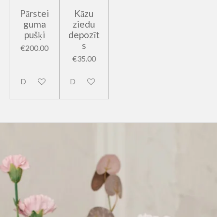
Pārstei
Kāzu
guma
ziedu
pušķi
depozīt
s
€200.00
€35.00
Disabled
Disabled