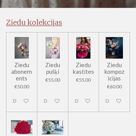
Ziedu kolekcijas
Ziedu
Ziedu
Ziedu
Ziedu
abonem
pušķi
kastītes
kompoz
ents
īcijas
€55.00
€55.00
€50.00
€60.00
Disabled
Disabled
Disabled
Disabled