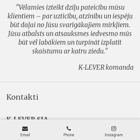
"Vēlamies izteikt dziļu pateicību mūsu
klientiem – par uzticību, atzinību un iespēju
būt daļai no Jūsu svarīgākajiem mirkļiem.
Jūsu atbalsts un atsauksmes iedvesmo mūs
būt vēl labākiem un turpināt izplatīt
skaistumu ar katru ziedu."
K-LEVER komanda
Kontakti
K-LEVER SIA
Rīga/Mārupe - Latvija
Email
Phone
Instagram